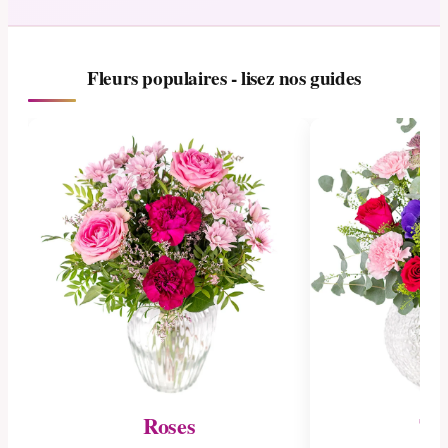
Fleurs populaires - lisez nos guides
Roses
Tul