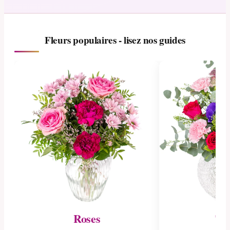
Fleurs populaires - lisez nos guides
Roses
Tul