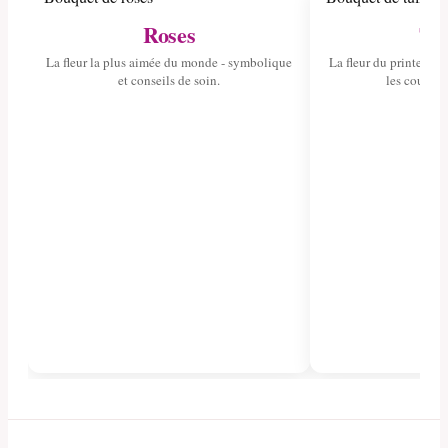
Roses
Tul
La fleur la plus aimée du monde - symbolique
La fleur du printemps 
et conseils de soin.
les couleurs