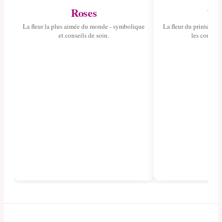
Roses
Tul
La fleur la plus aimée du monde - symbolique
La fleur du printemps 
et conseils de soin.
les couleurs