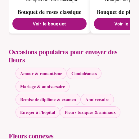
Bouquet de roses classique
Bouquet de pivoi
Voir le bouquet
Voir le bou
Occasions populaires pour envoyer des
fleurs
Amour & romantisme
Condoléances
Mariage & anniversaire
Remise de diplôme & examen
Anniversaire
Envoyer à l'hôpital
Fleurs toxiques & animaux
Fleurs connexes