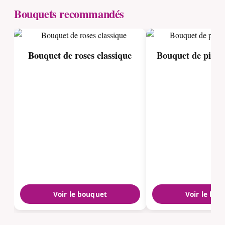
Bouquets recommandés
Bouquet de roses classique
Bouquet de pivoi
Voir le bouquet
Voir le bou