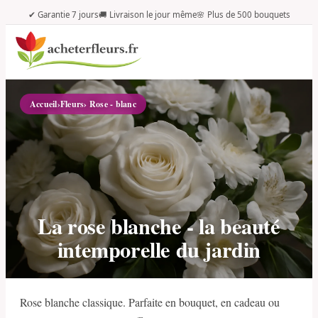
✔ Garantie 7 jours
🚚 Livraison le jour même
🌸 Plus de 500 bouquets
Accueil
›
Fleurs
› Rose - blanc
La rose blanche - la beauté
intemporelle du jardin
Rose blanche classique. Parfaite en bouquet, en cadeau ou