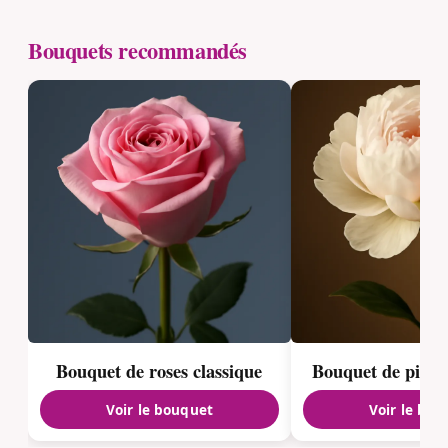
Bouquets recommandés
Bouquet de roses classique
Bouquet de pivoi
Voir le bouquet
Voir le bou