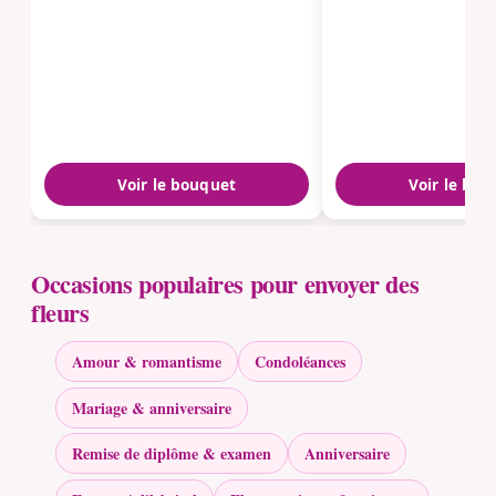
Voir le bouquet
Voir le bou
Occasions populaires pour envoyer des
fleurs
Amour & romantisme
Condoléances
Mariage & anniversaire
Remise de diplôme & examen
Anniversaire