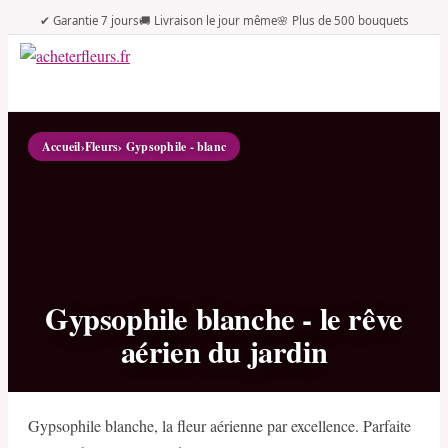
✔ Garantie 7 jours
🚚 Livraison le jour même
🌸 Plus de 500 bouquets
Accueil
›
Fleurs
› Gypsophile - blanc
Gypsophile blanche - le rêve
aérien du jardin
Gypsophile blanche, la fleur aérienne par excellence. Parfaite