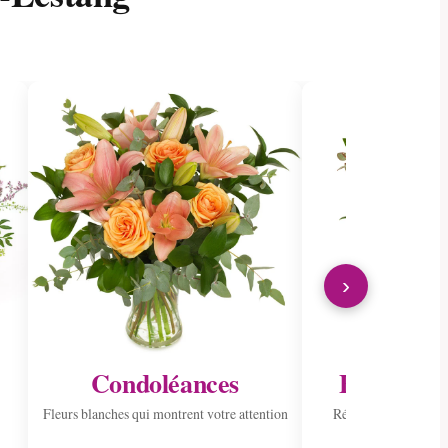
›
Condoléances
Envoyer à 
Fleurs blanches qui montrent votre attention
Répandre la joie ave