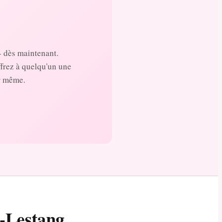
- dès maintenant.
ffrez à quelqu'un une
ur même.
e-Lestang