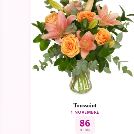
Toussaint
1 NOVEMBRE
86
JOURS