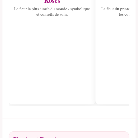
Roses
Tul
La fleur la plus aimée du monde - symbolique
La fleur du printemps 
et conseils de soin.
les couleurs