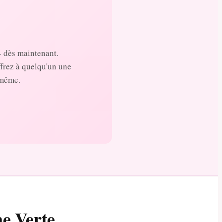
- dès maintenant.
ffrez à quelqu'un une
 même.
ne Verte