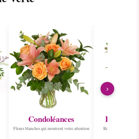
›
Condoléances
Envoyer à 
Fleurs blanches qui montrent votre attention
Répandre la joie ave