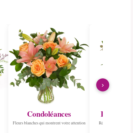
›
Condoléances
Envoyer à 
Fleurs blanches qui montrent votre attention
Répandre la joie ave