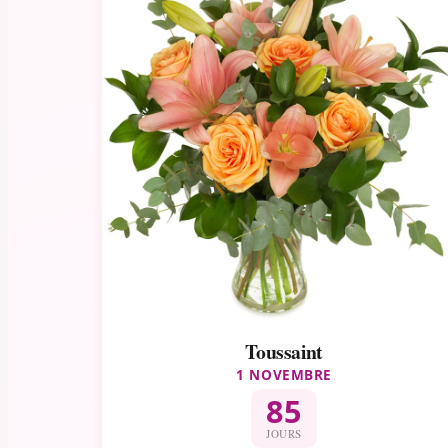
Toussaint
1 NOVEMBRE
85
JOURS