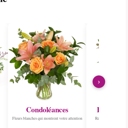
›
Condoléances
Envoyer à 
Fleurs blanches qui montrent votre attention
Répandre la joie ave