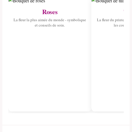
Roses
Tul
La fleur la plus aimée du monde - symbolique
La fleur du printemps 
et conseils de soin.
les couleurs