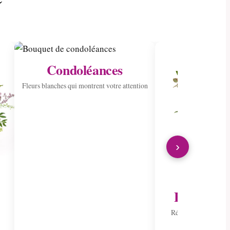
Condoléances
Fleurs blanches qui montrent votre attention
›
Envoyer à 
Répandre la joie ave