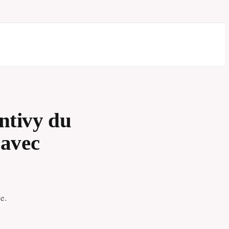
ntivy du
 avec
e.