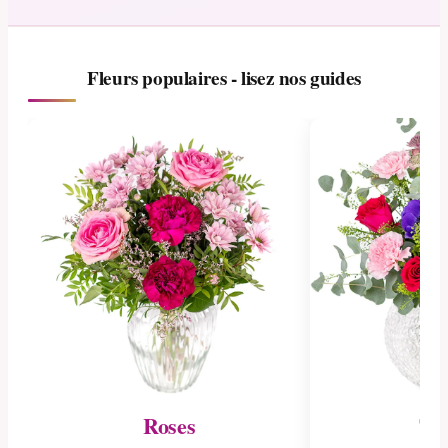
Fleurs populaires - lisez nos guides
Roses
Tul