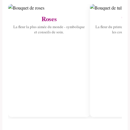
Roses
Tul
La fleur la plus aimée du monde - symbolique
La fleur du printemps 
et conseils de soin.
les couleurs