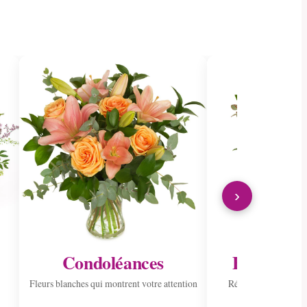
›
Condoléances
Envoyer à 
Fleurs blanches qui montrent votre attention
Répandre la joie ave