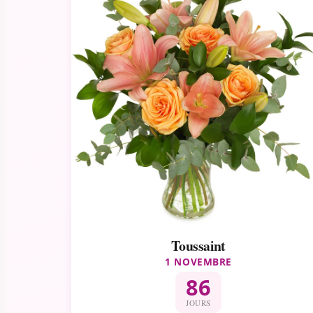
Toussaint
1 NOVEMBRE
86
JOURS