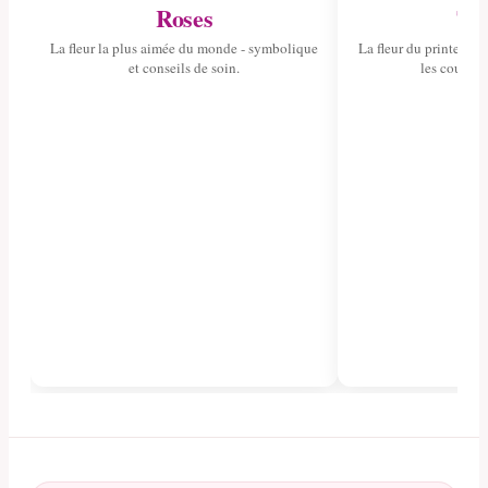
Roses
Tul
La fleur la plus aimée du monde - symbolique
La fleur du printemps 
et conseils de soin.
les couleurs