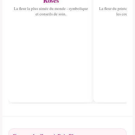
Roses
Tul
La fleur la plus aimée du monde - symbolique
La fleur du printemps 
et conseils de soin.
les couleurs