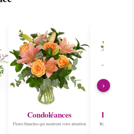
›
Condoléances
Envoyer à 
Fleurs blanches qui montrent votre attention
Répandre la joie ave