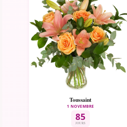
Toussaint
1 NOVEMBRE
85
JOURS