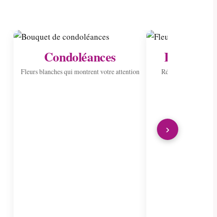
Condoléances
Envoyer à 
Fleurs blanches qui montrent votre attention
Répandre la joie ave
›