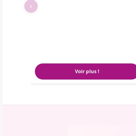
‹
Voir plus !