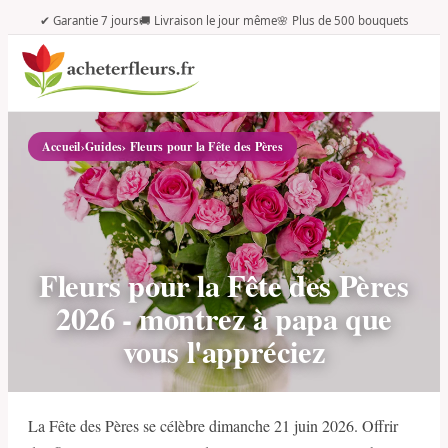
✔ Garantie 7 jours
🚚 Livraison le jour même
🌸 Plus de 500 bouquets
Accueil
›
Guides
› Fleurs pour la Fête des Pères
Fleurs pour la Fête des Pères
2026 - montrez à papa que
vous l'appréciez
La Fête des Pères se célèbre dimanche 21 juin 2026. Offrir