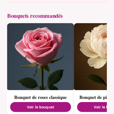
Bouquets recommandés
Bouquet de roses classique
Bouquet de pivoi
Voir le bouquet
Voir le bou