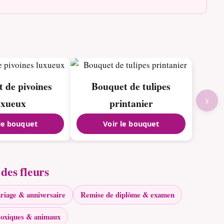
 de pivoines
Bouquet de tulipes
›
uxueux
printanier
 le bouquet
Voir le bouquet
des fleurs
riage & anniversaire
Remise de diplôme & examen
toxiques & animaux