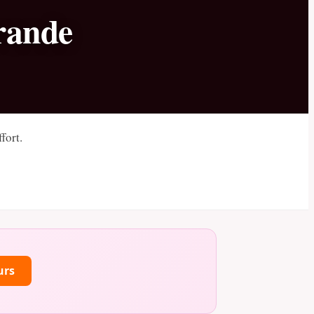
rande
fort.
urs