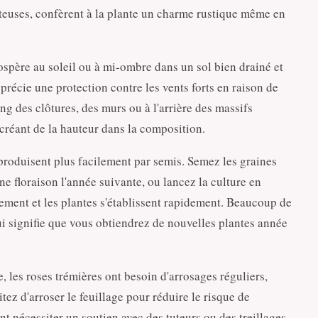
teuses, confèrent à la plante un charme rustique même en
spère au soleil ou à mi-ombre dans un sol bien drainé et
pprécie une protection contre les vents forts en raison de
ong des clôtures, des murs ou à l'arrière des massifs
créant de la hauteur dans la composition.
eproduisent plus facilement par semis. Semez les graines
une floraison l'année suivante, ou lancez la culture en
lement et les plantes s'établissent rapidement. Beaucoup de
ui signifie que vous obtiendrez de nouvelles plantes année
, les roses trémières ont besoin d'arrosages réguliers,
ez d'arroser le feuillage pour réduire le risque de
 nécessiter un soutien avec des tuteurs ou des treillages.