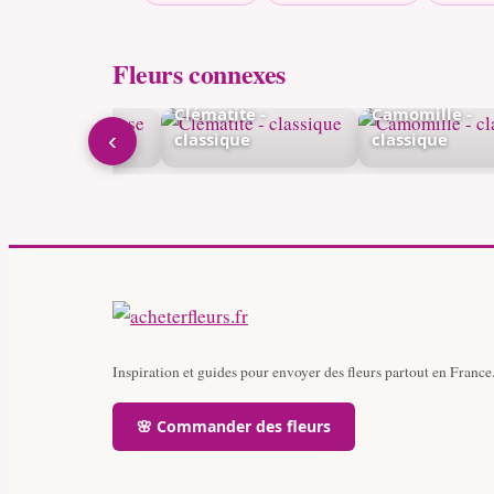
Fleurs connexes
ed d'alouette -
Clématite -
Camomille -
‹
se
classique
classique
Inspiration et guides pour envoyer des fleurs partout en France
🌸 Commander des fleurs