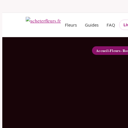
Fleurs
Guides
FAQ
Li
Accueil
›
Fleurs
› Ro