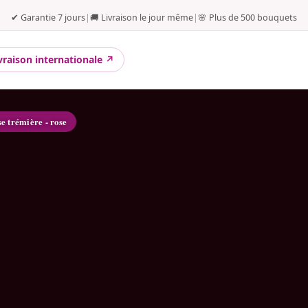
✔ Garantie 7 jours
|
🚚 Livraison le jour même
|
🌸 Plus de 500 bouquets
vraison internationale ↗
se trémière - rose