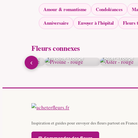
Amour & romantisme
Condoléances
Ma
Anniversaire
Envoyer à l'hôpital
Fleurs 
Fleurs connexes
nquille - classique
Pivoine - rouge
Aster - rouge
‹
Inspiration et guides pour envoyer des fleurs partout en France