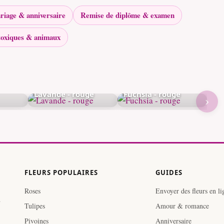
riage & anniversaire
Remise de diplôme & examen
toxiques & animaux
Lavande - rouge
Fuchsia - rouge
›
FLEURS POPULAIRES
GUIDES
Roses
Envoyer des fleurs en li
.
Tulipes
Amour & romance
Pivoines
Anniversaire