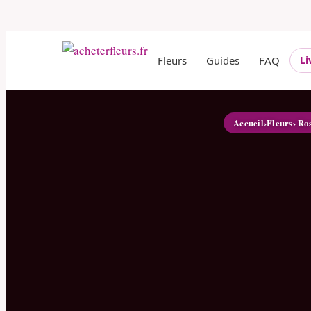
Fleurs
Guides
FAQ
Li
Accueil
›
Fleurs
› Ro