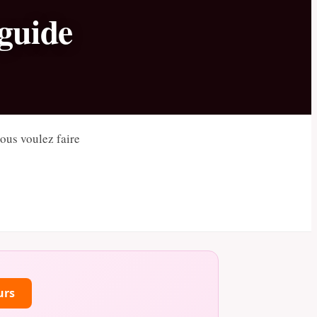
 guide
ous voulez faire
urs