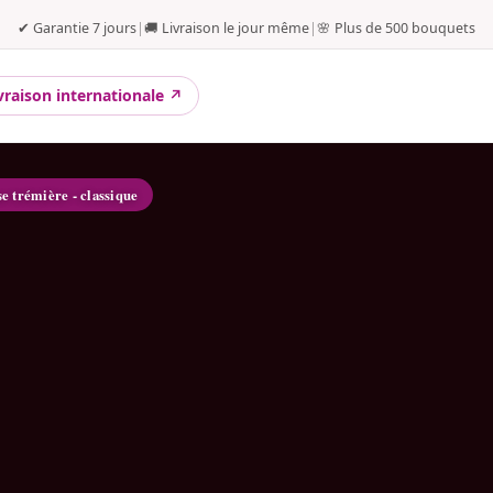
✔ Garantie 7 jours
|
🚚 Livraison le jour même
|
🌸 Plus de 500 bouquets
vraison internationale ↗
se trémière - classique