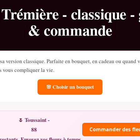
Trémière - classique -
& commande
 sa version classique. Parfaite en bouquet, en cadeau ou quand v
 vous compliquer la vie.
🌸 Choisir un bouquet
🌷 Toussaint -
88
Commander des fle
restants. Envoyez vos fleurs à temps.