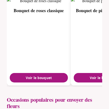
Bouquet de roses classique
Bouquet de pivoi
Voir le bouquet
Voir le bou
Occasions populaires pour envoyer des
fleurs