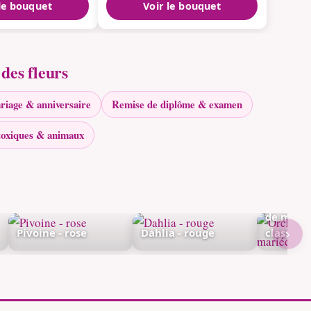
 le bouquet
Voir le bouquet
des fleurs
riage & anniversaire
Remise de diplôme & examen
toxiques & animaux
Orchidée
de marié
›
Pivoine - rose
Dahlia - rouge
classiqu