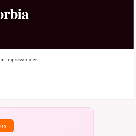
orbia
our impressionner
urs