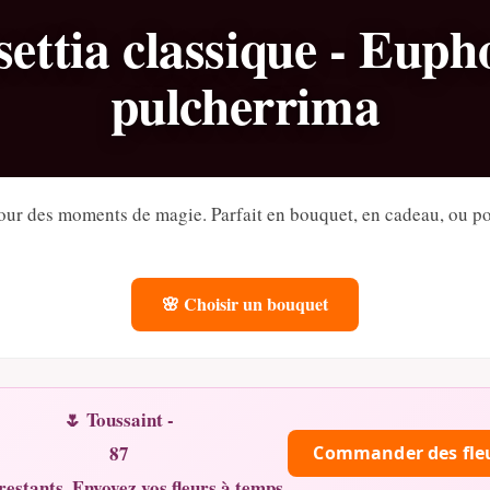
settia classique - Euph
pulcherrima
pour des moments de magie. Parfait en bouquet, en cadeau, ou p
🌸 Choisir un bouquet
🌷 Toussaint -
87
Commander des fle
restants. Envoyez vos fleurs à temps.