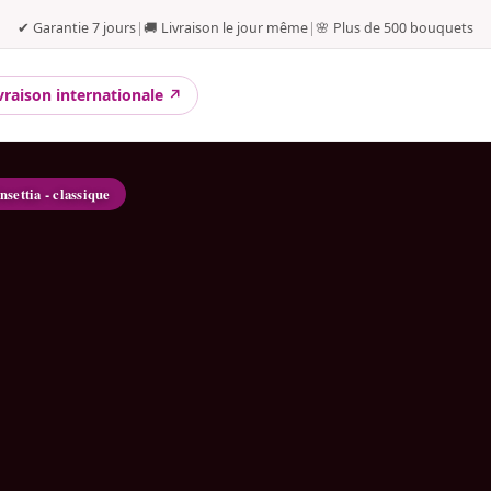
✔ Garantie 7 jours
|
🚚 Livraison le jour même
|
🌸 Plus de 500 bouquets
vraison internationale ↗
insettia - classique