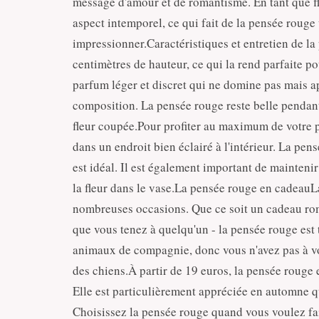
message d'amour et de romantisme. En tant que fl
aspect intemporel, ce qui fait de la pensée roug
impressionner.Caractéristiques et entretien de l
centimètres de hauteur, ce qui la rend parfaite 
parfum léger et discret qui ne domine pas mais a
composition. La pensée rouge reste belle pendant
fleur coupée.Pour profiter au maximum de votre 
dans un endroit bien éclairé à l'intérieur. La pen
est idéal. Il est également important de maintenir
la fleur dans le vase.La pensée rouge en cadeauL
nombreuses occasions. Que ce soit un cadeau r
que vous tenez à quelqu'un - la pensée rouge est 
animaux de compagnie, donc vous n'avez pas à vou
des chiens.À partir de 19 euros, la pensée rouge 
Elle est particulièrement appréciée en automne q
Choisissez la pensée rouge quand vous voulez fa