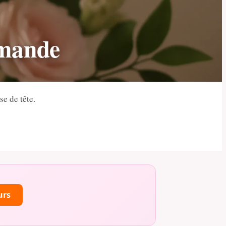
mmande
e de tête.
urs