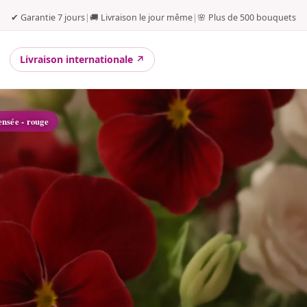
✔ Garantie 7 jours
|
🚚 Livraison le jour même
|
🌸 Plus de 500 bouquets
Livraison internationale ↗
ensée - rouge