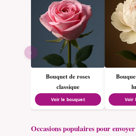
‹
Bouquet de roses
Bouquet
classique
l
Voir le bouquet
Voir
Occasions populaires pour envoyer 