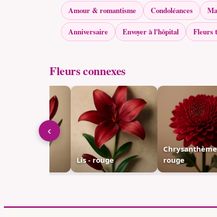
Amour & romantisme
Condoléances
Ma
Anniversaire
Envoyer à l'hôpital
Fleurs 
Fleurs connexes
‹
Chrysanthème
ocus - rouge
Lis - rouge
rouge