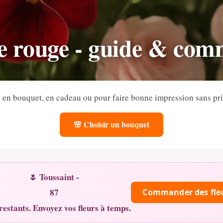
e rouge - guide & co
e en bouquet, en cadeau ou pour faire bonne impression sans pris
🌸 Choisir un bouquet
🌷 Toussaint -
87
Commander des fle
restants. Envoyez vos fleurs à temps.