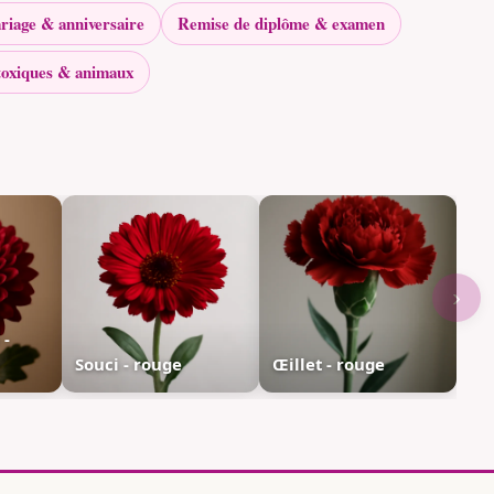
riage & anniversaire
Remise de diplôme & examen
toxiques & animaux
›
 -
Souci - rouge
Œillet - rouge