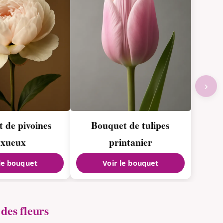
›
 de pivoines
Bouquet de tulipes
uxueux
printanier
 le bouquet
Voir le bouquet
des fleurs