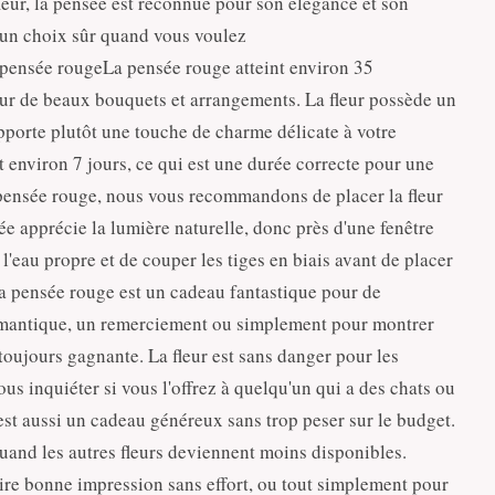
eur, la pensée est reconnue pour son élégance et son
e un choix sûr quand vous voulez
a pensée rougeLa pensée rouge atteint environ 35
pour de beaux bouquets et arrangements. La fleur possède un
pporte plutôt une touche de charme délicate à votre
 environ 7 jours, ce qui est une durée correcte pour une
pensée rouge, nous vous recommandons de placer la fleur
sée apprécie la lumière naturelle, donc près d'une fenêtre
 l'eau propre et de couper les tiges en biais avant de placer
a pensée rouge est un cadeau fantastique pour de
omantique, un remerciement ou simplement pour montrer
toujours gagnante. La fleur est sans danger pour les
s inquiéter si vous l'offrez à quelqu'un qui a des chats ou
est aussi un cadeau généreux sans trop peser sur le budget.
uand les autres fleurs deviennent moins disponibles.
ire bonne impression sans effort, ou tout simplement pour