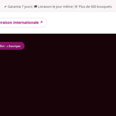
✔ Garantie 7 jours
|
🚚 Livraison le jour même
|
🌸 Plus de 500 bouquets
vraison internationale ↗
llet - classique