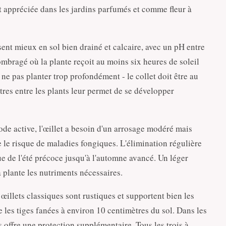
nt appréciée dans les jardins parfumés et comme fleur à
sent mieux en sol bien drainé et calcaire, avec un pH entre
-ombragé où la plante reçoit au moins six heures de soleil
e ne pas planter trop profondément - le collet doit être au
res entre les plants leur permet de se développer
de active, l'œillet a besoin d'un arrosage modéré mais
re le risque de maladies fongiques. L'élimination régulière
e de l'été précoce jusqu'à l'automne avancé. Un léger
a plante les nutriments nécessaires.
œillets classiques sont rustiques et supportent bien les
 les tiges fanées à environ 10 centimètres du sol. Dans les
es offre une protection supplémentaire. Tous les trois à