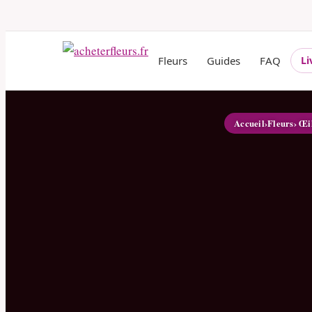
Fleurs
Guides
FAQ
Li
Accueil
›
Fleurs
› Œi