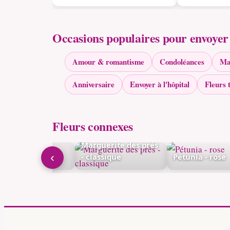
Occasions populaires pour envoyer 
Amour & romantisme
Condoléances
Ma
Anniversaire
Envoyer à l'hôpital
Fleurs 
Fleurs connexes
rce-neige -
Marguerite des prés
‹
assique
- classique
Pétunia - rose