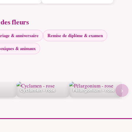
des fleurs
riage & anniversaire
Remise de diplôme & examen
toxiques & animaux
›
Cyclamen - rose
Pélargonium - rose