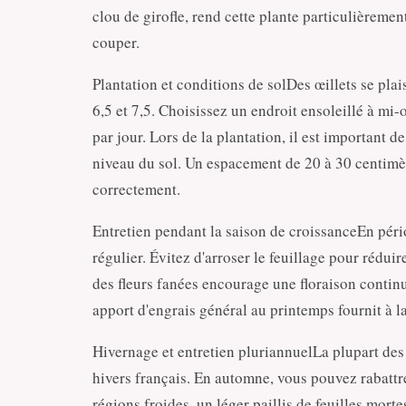
clou de girofle, rend cette plante particulièreme
couper.
Plantation et conditions de solDes œillets se plai
6,5 et 7,5. Choisissez un endroit ensoleillé à mi
par jour. Lors de la plantation, il est important d
niveau du sol. Un espacement de 20 à 30 centimèt
correctement.
Entretien pendant la saison de croissanceEn pério
régulier. Évitez d'arroser le feuillage pour rédui
des fleurs fanées encourage une floraison continu
apport d'engrais général au printemps fournit à l
Hivernage et entretien pluriannuelLa plupart des 
hivers français. En automne, vous pouvez rabattre
régions froides, un léger paillis de feuilles mort