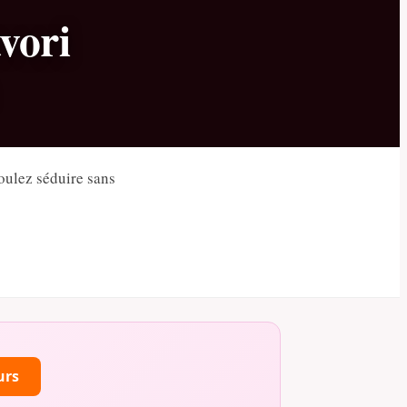
vori
oulez séduire sans
urs