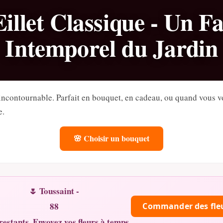
illet Classique - Un Fa
Intemporel du Jardin
n incontournable. Parfait en bouquet, en cadeau, ou quand vous v
e.
🌸 Choisir un bouquet
🌷 Toussaint -
88
Commander des fle
restants. Envoyez vos fleurs à temps.