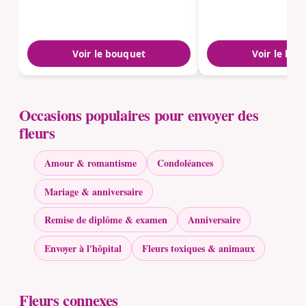
Voir le bouquet
Voir le bou
Occasions populaires pour envoyer des
fleurs
Amour & romantisme
Condoléances
Mariage & anniversaire
Remise de diplôme & examen
Anniversaire
Envoyer à l'hôpital
Fleurs toxiques & animaux
Fleurs connexes