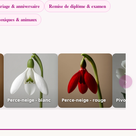
riage & anniversaire
Remise de diplôme & examen
toxiques & animaux
›
Perce-neige - blanc
Perce-neige - rouge
Pivoine -