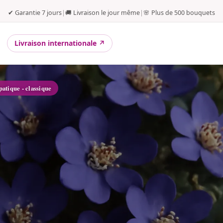
✔ Garantie 7 jours
|
🚚 Livraison le jour même
|
🌸 Plus de 500 bouquets
Livraison internationale ↗
patique - classique