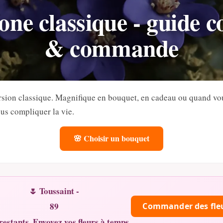
ne classique - guide c
& commande
sion classique. Magnifique en bouquet, en cadeau ou quand vo
us compliquer la vie.
🌸 Choisir un bouquet
🌷 Toussaint -
89
Commander des fle
restants. Envoyez vos fleurs à temps.