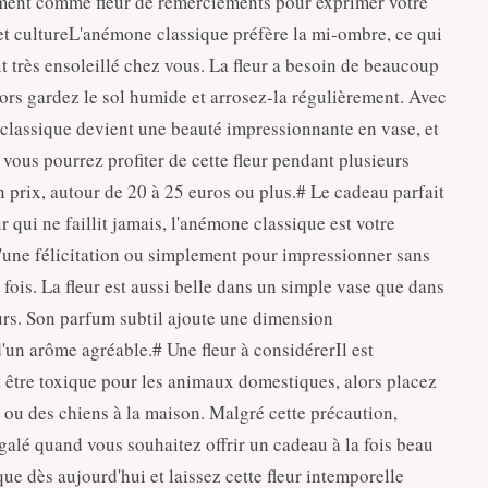
èrement comme fleur de remerciements pour exprimer votre
 et cultureL'anémone classique préfère la mi-ombre, ce qui
it très ensoleillé chez vous. La fleur a besoin de beaucoup
ors gardez le sol humide et arrosez-la régulièrement. Avec
classique devient une beauté impressionnante en vase, et
 vous pourrez profiter de cette fleur pendant plusieurs
prix, autour de 20 à 25 euros ou plus.# Le cadeau parfait
qui ne faillit jamais, l'anémone classique est votre
 d'une félicitation ou simplement pour impressionner sans
fois. La fleur est aussi belle dans un simple vase que dans
rs. Son parfum subtil ajoute une dimension
d'un arôme agréable.# Une fleur à considérerIl est
 être toxique pour les animaux domestiques, alors placez
s ou des chiens à la maison. Malgré cette précaution,
alé quand vous souhaitez offrir un cadeau à la fois beau
e dès aujourd'hui et laissez cette fleur intemporelle