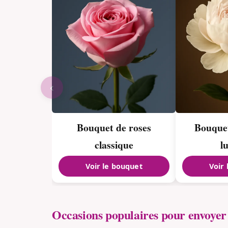
‹
Bouquet de roses
Bouquet
classique
l
Voir le bouquet
Voir
Occasions populaires pour envoyer 