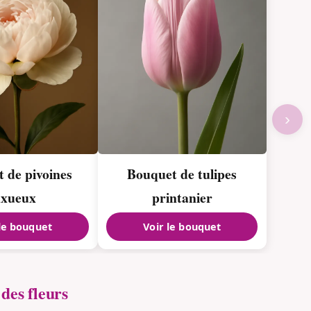
›
 de pivoines
Bouquet de tulipes
uxueux
printanier
 le bouquet
Voir le bouquet
des fleurs