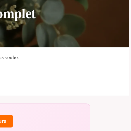
omplet
us voulez
urs