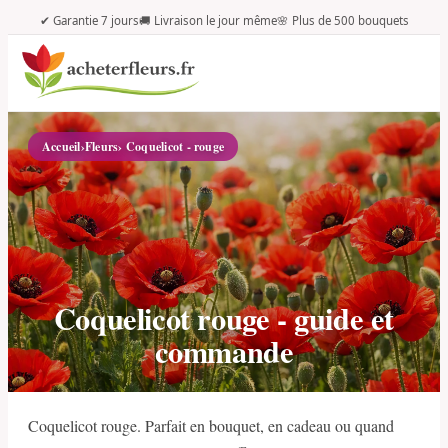
✔ Garantie 7 jours
🚚 Livraison le jour même
🌸 Plus de 500 bouquets
Accueil
›
Fleurs
› Coquelicot - rouge
Coquelicot rouge - guide et
commande
Coquelicot rouge. Parfait en bouquet, en cadeau ou quand