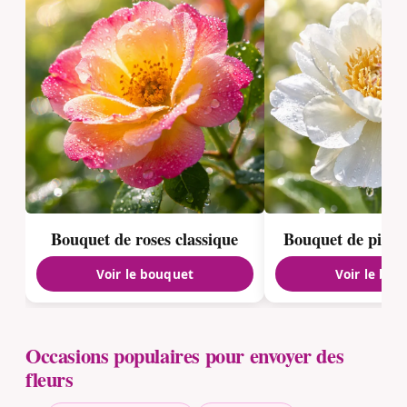
Bouquet de roses classique
Bouquet de pivoi
Voir le bouquet
Voir le bou
Occasions populaires pour envoyer des
fleurs