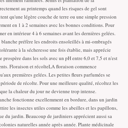
es finement ramifiées. Semis et plantation de la
ectement au printemps quand les risques de gel sont
sitent qu'une légère couche de terre ou une simple pression
lement en 1 à 2 semaines avec les bonnes conditions. Pour
er en intérieur 4 à 6 semaines avant les dernières gelées.
blanche préfère les endroits ensoleillés à mi-ombragés
 tolérante à la sécheresse une fois établie, mais apprécie
 prospère dans les sols avec un pH entre 6,0 et 7,5 et n'est
ents. Floraison et récolteLA floraison commence
qu'aux premières gelées. Les petites fleurs parfumées se
ériode de récolte. Pour une meilleure qualité, récoltez les
 que la chaleur du jour ne devienne trop intense.
lanche fonctionne excellemment en bordure, dans un jardin
tire les insectes utiles comme les abeilles et les papillons,
que du jardin. Beaucoup de jardiniers apprécient aussi sa
 colonies naturelles année après année. Plante médicinale