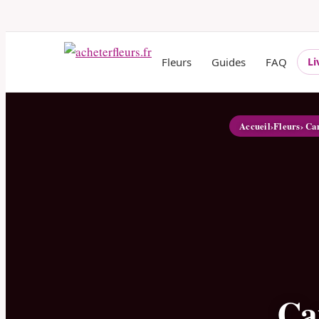
Fleurs
Guides
FAQ
Li
Accueil
›
Fleurs
› Ca
Ca