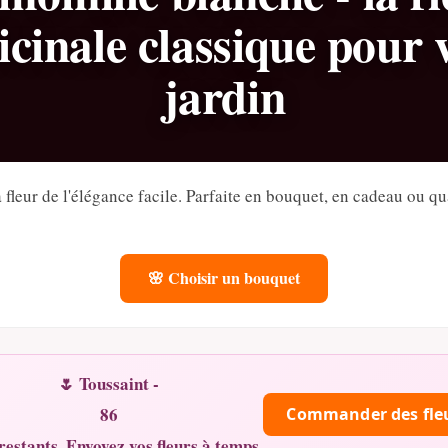
cinale classique pour 
jardin
 fleur de l'élégance facile. Parfaite en bouquet, en cadeau ou q
🌸 Choisir un bouquet
🌷 Toussaint -
86
Commander des fle
restants. Envoyez vos fleurs à temps.