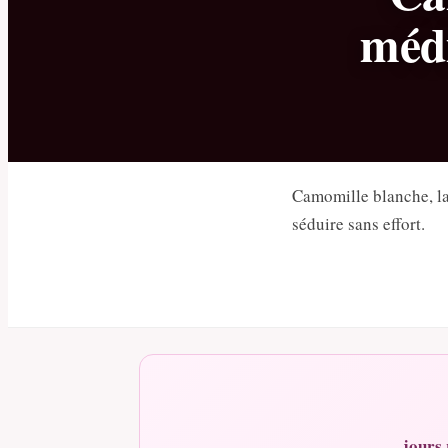
médi
Camomille blanche, la
séduire sans effort.
jours 