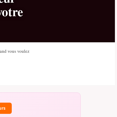
votre
uand vous voulez
urs