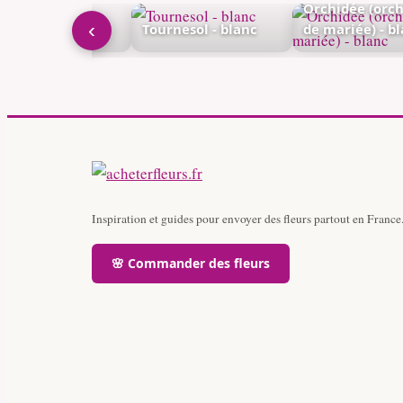
Orchidée (orc
‹
cinthe - blanc
Tournesol - blanc
de mariée) - b
Inspiration et guides pour envoyer des fleurs partout en France
🌸 Commander des fleurs