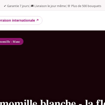
✔ Garantie 7 jours
|
🚚 Livraison le jour même
|
🌸 Plus de 500 bouquets
vraison internationale ↗
momille - blanc
momille blanche - la fl