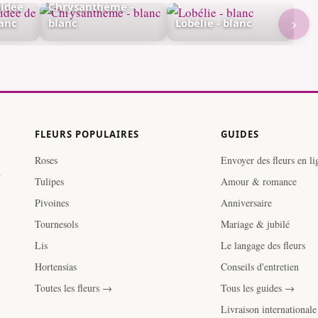
hidée
Chrysanthème -
›
lanc
blanc
Lobélie - blanc
FLEURS POPULAIRES
GUIDES
Roses
Envoyer des fleurs en li
.
Tulipes
Amour & romance
Pivoines
Anniversaire
Tournesols
Mariage & jubilé
Lis
Le langage des fleurs
Hortensias
Conseils d'entretien
Toutes les fleurs →
Tous les guides →
Livraison international