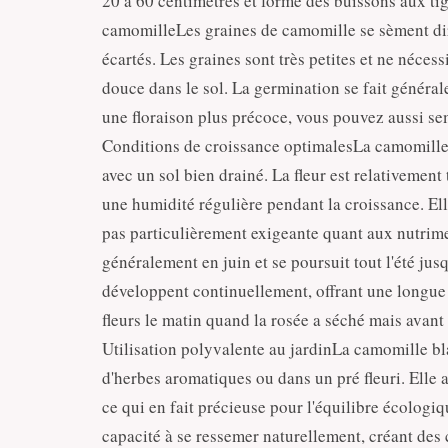
20 à 60 centimètres et forme des buissons aux tig
camomilleLes graines de camomille se sèment dir
écartés. Les graines sont très petites et ne néces
douce dans le sol. La germination se fait généra
une floraison plus précoce, vous pouvez aussi sem
Conditions de croissance optimalesLa camomille 
avec un sol bien drainé. La fleur est relativement
une humidité régulière pendant la croissance. Elle
pas particulièrement exigeante quant aux nutrim
généralement en juin et se poursuit tout l'été jus
développent continuellement, offrant une longue p
fleurs le matin quand la rosée a séché mais avant
Utilisation polyvalente au jardinLa camomille b
d'herbes aromatiques ou dans un pré fleuri. Elle at
ce qui en fait précieuse pour l'équilibre écologi
capacité à se ressemer naturellement, créant des