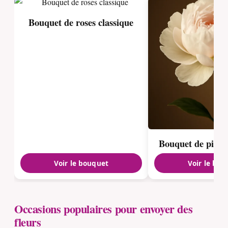
Bouquet de roses classique
Bouquet de pivoi
Voir le bouquet
Voir le bou
Occasions populaires pour envoyer des
fleurs