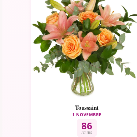
Toussaint
1 NOVEMBRE
86
JOURS