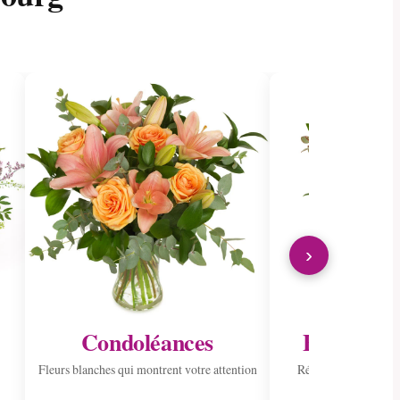
›
Condoléances
Envoyer à 
Fleurs blanches qui montrent votre attention
Répandre la joie ave