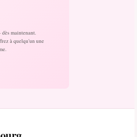
- dès maintenant.
ffrez à quelqu'un une
me.
bourg