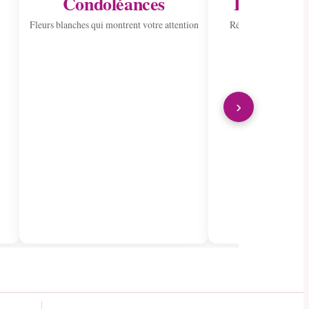
Condoléances
Envoyer à 
Fleurs blanches qui montrent votre attention
Répandre la joie ave
›