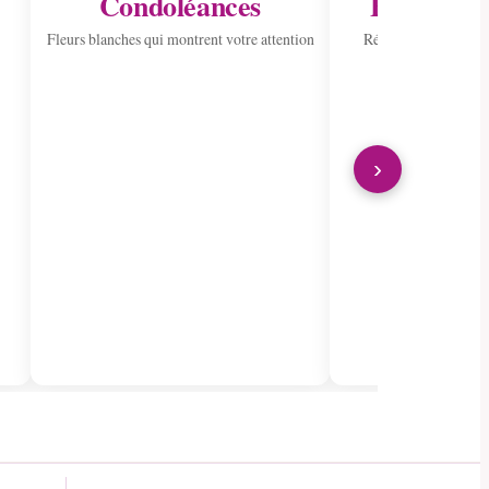
Condoléances
Envoyer à 
Fleurs blanches qui montrent votre attention
Répandre la joie ave
›