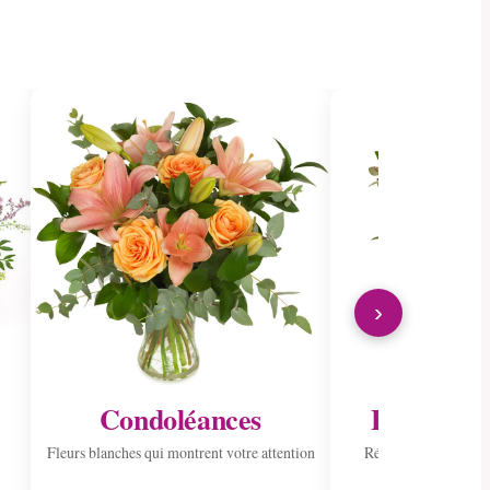
›
Condoléances
Envoyer à 
Fleurs blanches qui montrent votre attention
Répandre la joie ave