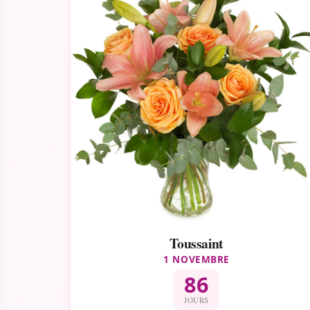
Toussaint
1 NOVEMBRE
86
JOURS