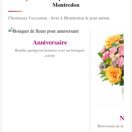
Montredon
Choisissez l'occasion - livré à Montredon le jour même.
Anniversaire
Rendre quelqu'un heureux avec un bouquet
coloré
Nais
Bienvenue au nouvea