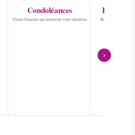
Condoléances
Envoyer à 
Fleurs blanches qui montrent votre attention
Répandre la joie ave
›