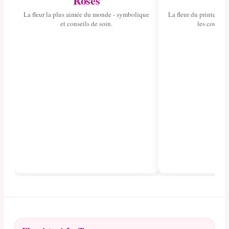
Roses
Tul
La fleur la plus aimée du monde - symbolique
La fleur du printemps 
et conseils de soin.
les couleurs