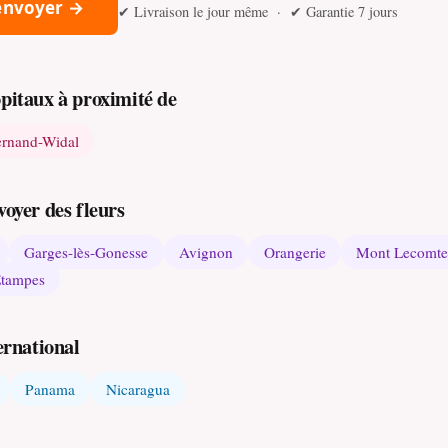
 envoyer →
✔ Livraison le jour même · ✔ Garantie 7 jours
ôpitaux à proximité de
ernand-Widal
voyer des fleurs
Garges-lès-Gonesse
Avignon
Orangerie
Mont Lecomt
tampes
ernational
Panama
Nicaragua