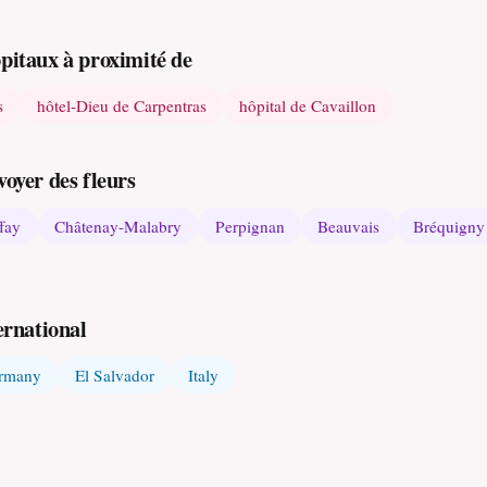
ôpitaux à proximité de
s
hôtel-Dieu de Carpentras
hôpital de Cavaillon
voyer des fleurs
fay
Châtenay-Malabry
Perpignan
Beauvais
Bréquigny
ernational
rmany
El Salvador
Italy