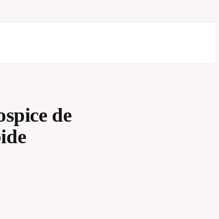
ospice de
pide