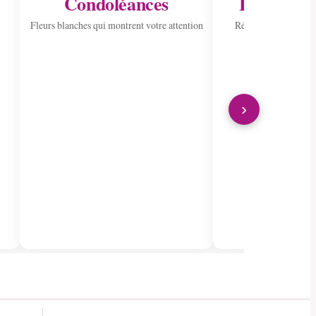
Condoléances
Envoyer à 
Fleurs blanches qui montrent votre attention
Répandre la joie ave
›