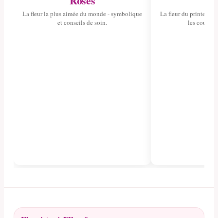
Roses
Tul
La fleur la plus aimée du monde - symbolique
La fleur du printemps 
et conseils de soin.
les couleurs