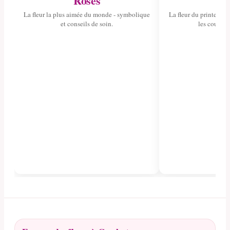
Roses
Tul
La fleur la plus aimée du monde - symbolique
La fleur du printemps 
et conseils de soin.
les couleurs