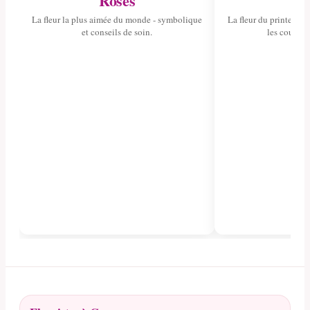
Roses
Tul
La fleur la plus aimée du monde - symbolique
La fleur du printemps 
et conseils de soin.
les couleurs