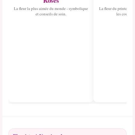
Roses
Tul
La fleur la plus aimée du monde - symbolique
La fleur du printemps 
et conseils de soin.
les couleurs